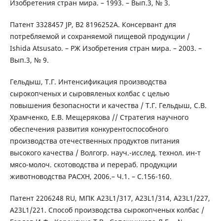
Изобретения стран мира. – 1993. – Вып.3, № 3.
Патент 3328457 JP, В2 8196252А. Консервант для
потребляемой и сохраняемой пищевой продукции /
Ishida Atsusato. – РЖ Изобретения стран мира. – 2003. –
Вып.3, № 9.
Гельдыш, Т.Г. Интенсификация производства
сырокопченых и сыровяленых колбас с целью
повышения безопасности и качества / Т.Г. Гельдыш, С.В.
Храмченко, Е.В. Мещерякова // Стратегия научного
обеспечения развития конкурентоспособного
производства отечественных продуктов питания
высокого качества / Волгогр. науч.-исслед. технол. ин-т
мясо-молоч. скотоводства и перераб. продукции
животноводства РАСХН, 2006.– Ч.1. – С.156-160.
Патент 2206248 RU, МПК A23L1/317, A23L1/314, A23L1/227,
A23L1/221. Способ производства сырокопченых колбас /