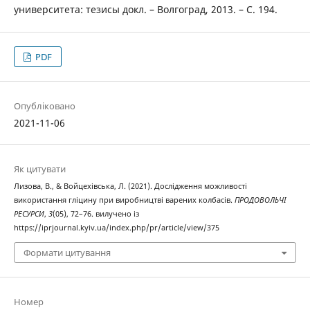
университета: тезисы докл. – Волгоград, 2013. – С. 194.
PDF
Опубліковано
2021-11-06
Як цитувати
Лизова, В., & Войцехівська, Л. (2021). Дослідження можливості
використання гліцину при виробництві варених колбасів.
ПРОДОВОЛЬЧІ
РЕСУРСИ
,
3
(05), 72–76. вилучено із
https://iprjournal.kyiv.ua/index.php/pr/article/view/375
Формати цитування
Номер