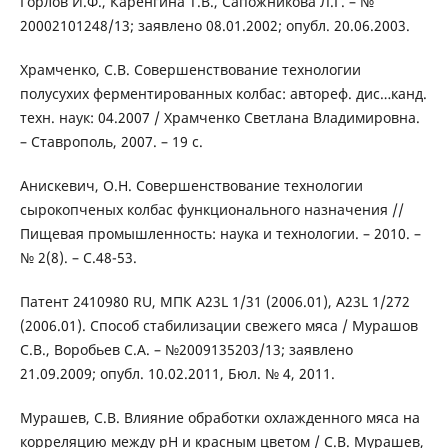
Горлов И.Ф., Каренгина Т.В., Сапожникова Л.Г. – №
20002101248/13; заявлено 08.01.2002; опубл. 20.06.2003.
Храмченко, С.В. Совершенствование технологии
полусухих ферментированных колбас: автореф. дис…канд.
техн. наук: 04.2007 / Храмченко Светлана Владимировна.
– Ставрополь, 2007. – 19 с.
Анискевич, О.Н. Совершенствование технологии
сырокопченых колбас функционального назначения //
Пищевая промышленность: наука и технологии. – 2010. –
№ 2(8). – С.48-53.
Патент 2410980 RU, МПК A23L 1/31 (2006.01), A23L 1/272
(2006.01). Способ стабилизации свежего мяса / Мурашов
С.В., Воробьев С.А. – №2009135203/13; заявлено
21.09.2009; опубл. 10.02.2011, Бюл. № 4, 2011.
Мурашев, С.В. Влияние обработки охлажденного мяса на
корреляцию между рН и красным цветом / С.В. Мурашев,