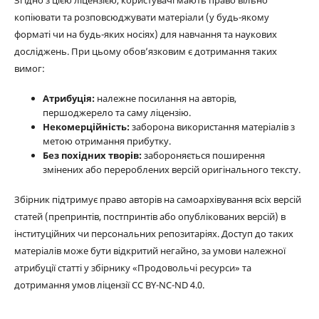
Згідно з цією ліцензією, користувачі мають право вільно
копіювати та розповсюджувати матеріали (у будь-якому
форматі чи на будь-яких носіях) для навчання та наукових
досліджень. При цьому обов’язковим є дотримання таких
вимог:
Атрибуція:
належне посилання на авторів,
першоджерело та саму ліцензію.
Некомерційність:
заборона використання матеріалів з
метою отримання прибутку.
Без похідних творів:
забороняється поширення
змінених або перероблених версій оригінального тексту.
Збірник підтримує право авторів на самоархівування всіх версій
статей (препринтів, постпринтів або опублікованих версій) в
інституційних чи персональних репозитаріях. Доступ до таких
матеріалів може бути відкритий негайно, за умови належної
атрибуції статті у збірнику «Продовольчі ресурси» та
дотримання умов ліцензії CC BY-NC-ND 4.0.