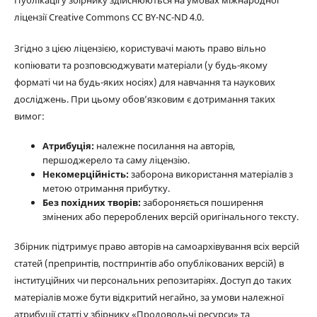
ліцензії Creative Commons CC BY-NC-ND 4.0.
Згідно з цією ліцензією, користувачі мають право вільно
копіювати та розповсюджувати матеріали (у будь-якому
форматі чи на будь-яких носіях) для навчання та наукових
досліджень. При цьому обов’язковим є дотримання таких
вимог:
Атрибуція:
належне посилання на авторів,
першоджерело та саму ліцензію.
Некомерційність:
заборона використання матеріалів з
метою отримання прибутку.
Без похідних творів:
забороняється поширення
змінених або перероблених версій оригінального тексту.
Збірник підтримує право авторів на самоархівування всіх версій
статей (препринтів, постпринтів або опублікованих версій) в
інституційних чи персональних репозитаріях. Доступ до таких
матеріалів може бути відкритий негайно, за умови належної
атрибуції статті у збірнику «Продовольчі ресурси» та