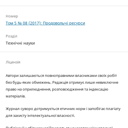
Номер
Том 5 № 08 (2017): Продовольчі ресурси
Розділ
Технічні науки
Ліцензія
Автори залишаються повноправними власниками своїх робіт
без будь-яких обмежень. Редакція отримує лише невиключне
право на оприлюднення, розповсюдження та індексацію
матеріалів.
Журнал суворо дотримується етичних норм і запобігає плагіату
для захисту інтелектуальної власності.
Публікації у збірнику здійснюються на умовах міжнародної