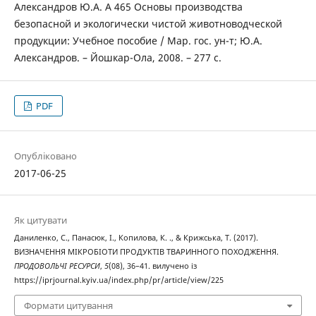
Александров Ю.А. А 465 Основы производства
безопасной и экологически чистой животноводческой
продукции: Учебное пособие / Мар. гос. ун-т; Ю.А.
Александров. – Йошкар-Ола, 2008. – 277 с.
PDF
Опубліковано
2017-06-25
Як цитувати
Даниленко, С., Панасюк, І., Копилова, К. ., & Крижська, Т. (2017).
ВИЗНАЧЕННЯ МІКРОБІОТИ ПРОДУКТІВ ТВАРИННОГО ПОХОДЖЕННЯ.
ПРОДОВОЛЬЧІ РЕСУРСИ
,
5
(08), 36–41. вилучено із
https://iprjournal.kyiv.ua/index.php/pr/article/view/225
Формати цитування