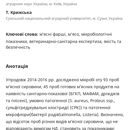
аграрних наук України, м. Київ, Україна
Т. Крижська
Сумський національний аграрний університет, м. Суми, Україна
Ключові слова:
м’ясні фарші, м'ясо, мікробіологічні
показники, ветеринарно-санітарна експертиза, якість та
безпечність
Анотація
Упродовж 2014-2016 рр. досліджено мікробі оту 93 проб
м’ясної сировини, 45 проб готових м’ясних продуктів на
наявність санітарно-показової (БГКП, МАФАМ, дріжджів
та плісені), умовно патогенної (S. aureus, Proteus ssp.,
сульфітредукувальні клостридії (СРК)) та патогенної
мікрофлори(бактерії родівSalmonella, Listeria). Визначено,
що відсоток проб різних видів м’ясної сировини, що не
відповідають вимогам НД, становить за показниками: