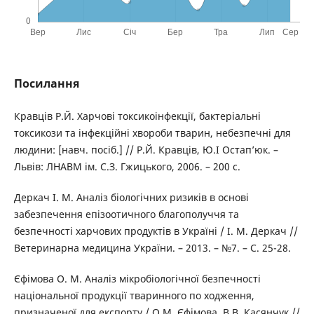
Посилання
Кравців Р.Й. Харчові токсикоінфекції, бактеріальні
токсикози та інфекційні хвороби тварин, небезпечні для
людини: [навч. посіб.] // Р.Й. Кравців, Ю.І Остап’юк. –
Львів: ЛНАВМ ім. С.З. Гжицького, 2006. – 200 с.
Деркач І. М. Аналіз біологічних ризиків в основі
забезпечення епізоотичного благополуччя та
безпечності харчових продуктів в Україні / І. М. Деркач //
Ветеринарна медицина України. – 2013. – №7. – С. 25-28.
Єфімова О. М. Аналіз мікробіологічної безпечності
національної продукції тваринного по ходження,
призначеної для експорту / О.М. Єфімова, В.В. Касянчук //