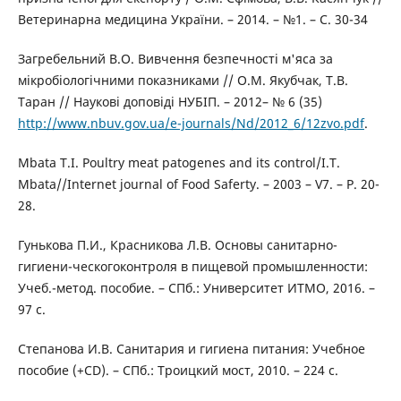
Ветеринарна медицина України. – 2014. – №1. – С. 30-34
Загребельний В.О. Вивчення безпечності м'яса за
мікробіологічними показниками // О.М. Якубчак, Т.В.
Таран // Наукові доповіді НУБІП. – 2012– № 6 (35)
http://www.nbuv.gov.ua/e-journals/Nd/2012_6/12zvo.pdf
.
Mbata T.I. Poultry meat patogenes and its control/I.T.
Mbata//Internet journal of Food Saferty. – 2003 – V7. – Р. 20-
28.
Гунькова П.И., Красникова Л.В. Основы санитарно-
гигиени-ческогоконтроля в пищевой промышленности:
Учеб.-метод. пособие. – СПб.: Университет ИТМО, 2016. –
97 с.
Степанова И.В. Санитария и гигиена питания: Учебное
пособие (+CD). – СПб.: Троицкий мост, 2010. – 224 с.