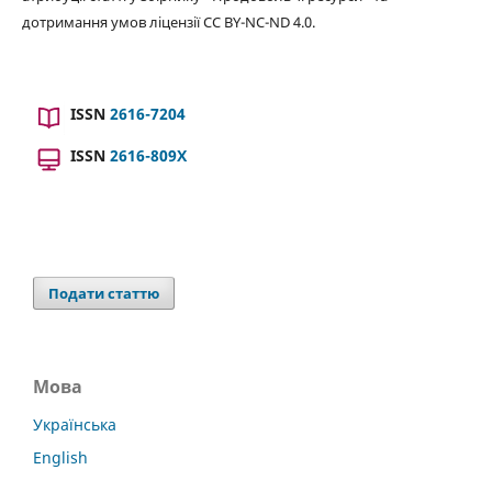
дотримання умов ліцензії CC BY-NC-ND 4.0.
ISSN
2616-7204
ISSN
2616-809X
Подати статтю
Мова
Українська
English