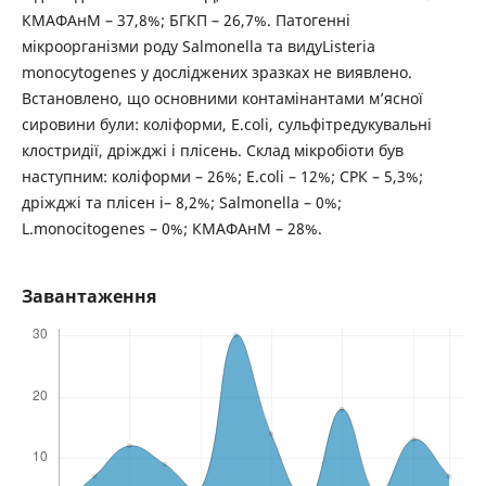
КМАФАнМ – 37,8%; БГКП – 26,7%. Патогенні
мікроорганізми роду Salmonella та видуListeria
monocytogenes у досліджених зразках не виявлено.
Встановлено, що основними контамінантами м’ясної
сировини були: коліформи, E.coli, сульфітредукувальні
клостридії, дріжджі і плісень. Склад мікробіоти був
наступним: коліформи – 26%; E.coli – 12%; СРК – 5,3%;
дріжджі та плісен і– 8,2%; Salmonella – 0%;
L.monocitogenes – 0%; КМАФАнМ – 28%.
Завантаження