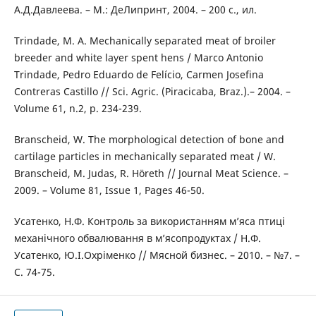
А.Д.Давлеева. – М.: ДеЛипринт, 2004. – 200 с., ил.
Trindade, M. A. Mechanically separated meat of broiler
breeder and white layer spent hens / Marco Antonio
Trindade, Pedro Eduardo de Felício, Carmen Josefina
Contreras Castillo // Sci. Agric. (Piracicaba, Braz.).– 2004. –
Volume 61, n.2, p. 234-239.
Branscheid, W. The morphological detection of bone and
cartilage particles in mechanically separated meat / W.
Branscheid, M. Judas, R. Höreth // Journal Meat Science. –
2009. – Volume 81, Issue 1, Pages 46-50.
Усатенко, Н.Ф. Контроль за використанням м’яса птиці
механічного обвалювання в м’ясопродуктах / Н.Ф.
Усатенко, Ю.І.Охріменко // Мясной бизнес. – 2010. – №7. –
С. 74-75.