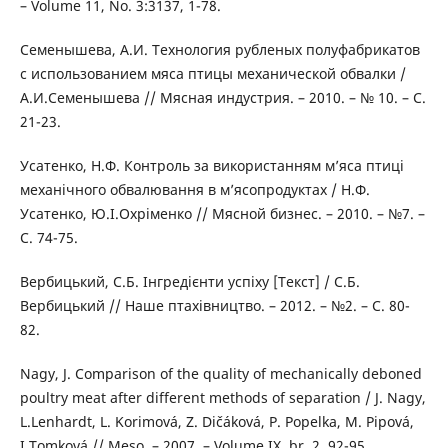
– Volume 11, No. 3:3137, 1-78.
Семенышева, А.И. Технология рубленых полуфабрикатов
с использованием мяса птицы механической обвалки /
А.И.Семенышева // Мясная индустрия. – 2010. – № 10. – С.
21-23.
Усатенко, Н.Ф. Контроль за використанням м’яса птиці
механічного обвалювання в м’ясопродуктах / Н.Ф.
Усатенко, Ю.І.Охріменко // Мясной бизнес. – 2010. – №7. –
С. 74-75.
Вербицький, С.Б. Інгредієнти успіху [Текст] / С.Б.
Вербицький // Наше птахівництво. – 2012. – №2. – С. 80-
82.
Nagy, J. Comparison of the quality of mechanically deboned
poultry meat after different methods of separation / J. Nagy,
L.Lenhardt, L. Korimová, Z. Dičáková, P. Popelka, M. Pipová,
I.Tomková // Meso. – 2007. – Volume IX, br. 2, 92-95.