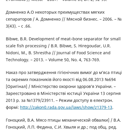
Домненко А.О некоторых преимуществах мягких
сепараторов / А. Домненко // Мясной бизнес. – 2006. – №
3(43). – с .66.
Bibwe, B.R. Development of meat–bone separator for small
scale fish processing / B.R. Bibwe, S. Hiregoudar, U.R.
Nidoni, M., B. Shrestha // Journal of Food Science and
Technology. – 2013. – Volume 50, No. 4, 763-769.
Наказ про затвердження гігієнічних вимог до м’яса птиці
та окремих показників його якості від 06.08.2013 №694
[Оригінал] / Міністерство охорони здоров’я України. –
Зареєстровано в Міністерстві юстиції України 13 серпня
2013 р. за №1379/23911. – Режим доступу в електрон.
формі:
http://zakon0.rada.gov.ua/laws/show/z1379-13
.
Гоноцкий, В.А. Мясо птицы механической обвалки] / В.А.
Гоноцкий, Л.П. Федина, С.И. Хвыля и др.; под общ. ред.