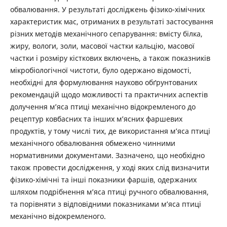
обвалювання. У результаті досліджень фізико-хімічних
характеристик мас, отриманих в результаті застосування
різних методів механічного сепарування: вмісту білка,
жиру, вологи, золи, масової частки кальцію, масової
частки і розміру кісткових включень, а також показників
мікробіологічної чистоти, було одержано відомості,
необхідні для формулювання науково обґрунтованих
рекомендацій щодо можливості та практичних аспектів
долучення м’яса птиці механічно відокремленого до
рецептур ковбасних та інших м’ясних фаршевих
продуктів, у тому числі тих, де використання м’яса птиці
механічного обвалювання обмежено чинними
нормативними документами. Зазначено, що необхідно
також провести дослідження, у ході яких слід визначити
фізико-хімічні та інші показники фаршів, одержаних
шляхом подрібнення м’яса птиці ручного обвалювання,
та порівняти з відповідними показниками м’яса птиці
механічно відокремленого.