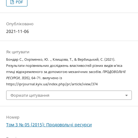
PDF
Опубліковано
2021-11-06
Як цитувати
Бондар C., Охріменко, Ю. ., Клищова, Т., & Вербицький, С. (2021).
Результати порівняльних досліджень властивостей різних видів м’яса
птиці відокремленого за допомогою механічних засобів.
ПРОДОВОЛЬЧІ
РЕСУРСИ
,
3
(05), 64–71. вилучено із
https://iprjournal.kyiv.ua/index.php/pr/article/view/374
Формати цитування
Номер
Том 3 № 05 (2015): Продовольчі ресурси