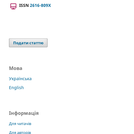
ISSN
2616-809X
Подати статтю
Мова
Українська
English
Інформація
Для читачів
Для авторів