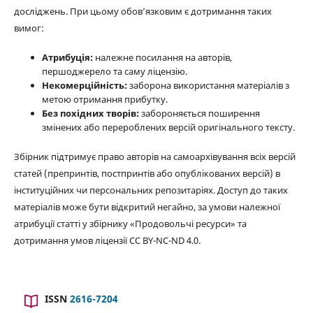
досліджень. При цьому обов’язковим є дотримання таких
вимог:
Атрибуція:
належне посилання на авторів,
першоджерело та саму ліцензію.
Некомерційність:
заборона використання матеріалів з
метою отримання прибутку.
Без похідних творів:
забороняється поширення
змінених або перероблених версій оригінального тексту.
Збірник підтримує право авторів на самоархівування всіх версій
статей (препринтів, постпринтів або опублікованих версій) в
інституційних чи персональних репозитаріях. Доступ до таких
матеріалів може бути відкритий негайно, за умови належної
атрибуції статті у збірнику «Продовольчі ресурси» та
дотримання умов ліцензії CC BY-NC-ND 4.0.
ISSN
2616-7204