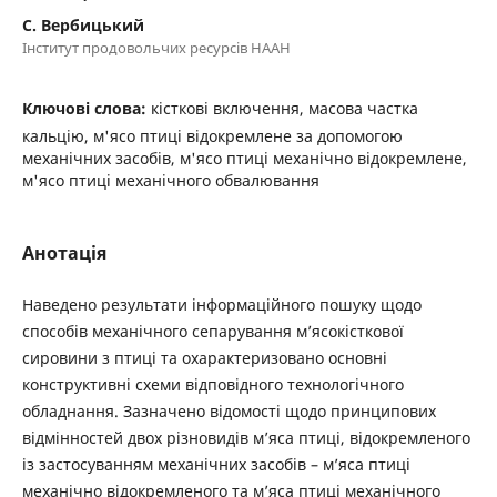
С. Вербицький
Інститут продовольчих ресурсів НААН
Ключові слова:
кісткові включення, масова частка
кальцію, м'ясо птиці відокремлене за допомогою
механічних засобів, м'ясо птиці механічно відокремлене,
м'ясо птиці механічного обвалювання
Анотація
Наведено результати інформаційного пошуку щодо
способів механічного сепарування м’ясокісткової
сировини з птиці та охарактеризовано основні
конструктивні схеми відповідного технологічного
обладнання. Зазначено відомості щодо принципових
відмінностей двох різновидів м’яса птиці, відокремленого
із застосуванням механічних засобів – м’яса птиці
механічно відокремленого та м’яса птиці механічного