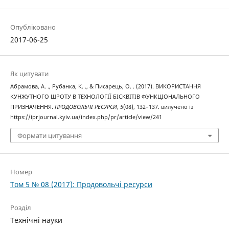
Опубліковано
2017-06-25
Як цитувати
Абрамова, А. ., Рубанка, К. ., & Писарець, О. . (2017). ВИКОРИСТАННЯ
КУНЖУТНОГО ШРОТУ В ТЕХНОЛОГІЇ БІСКВІТІВ ФУНКЦІОНАЛЬНОГО
ПРИЗНАЧЕННЯ.
ПРОДОВОЛЬЧІ РЕСУРСИ
,
5
(08), 132–137. вилучено із
https://iprjournal.kyiv.ua/index.php/pr/article/view/241
Формати цитування
Номер
Том 5 № 08 (2017): Продовольчі ресурси
Розділ
Технічні науки