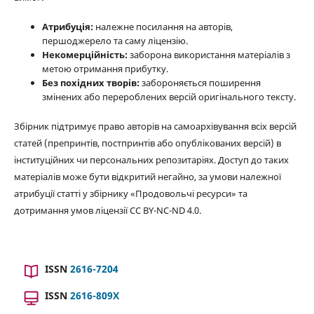
Атрибуція:
належне посилання на авторів,
першоджерело та саму ліцензію.
Некомерційність:
заборона використання матеріалів з
метою отримання прибутку.
Без похідних творів:
забороняється поширення
змінених або перероблених версій оригінального тексту.
Збірник підтримує право авторів на самоархівування всіх версій
статей (препринтів, постпринтів або опублікованих версій) в
інституційних чи персональних репозитаріях. Доступ до таких
матеріалів може бути відкритий негайно, за умови належної
атрибуції статті у збірнику «Продовольчі ресурси» та
дотримання умов ліцензії CC BY-NC-ND 4.0.
ISSN
2616-7204
ISSN
2616-809X