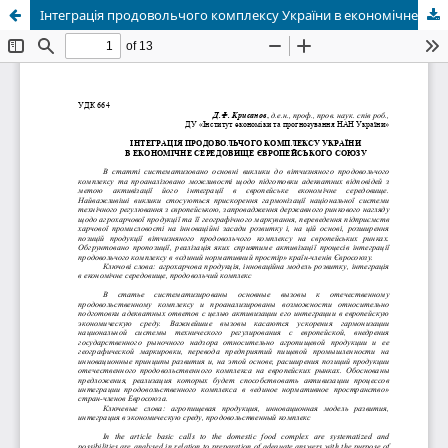
Інтеграція продовольчого комплексу України в економічне середовище Європейського союзу